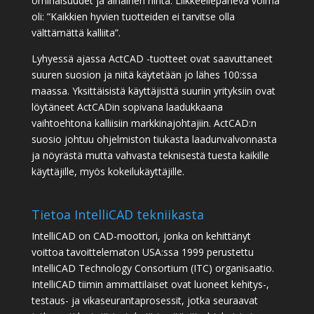
ominaisuudet ja alhainen hinta. Liikkeellepaneva voima
oli: ”Kaikkien hyvien tuotteiden ei tarvitse olla
välttämättä kalliita”.
Lyhyessä ajassa ActCAD -tuotteet ovat saavuttaneet
suuren suosion ja niitä käytetään jo lähes 100:ssa
maassa. Yksittäisistä käyttäjisttä suuriin yrityksiin ovat
löytäneet ActCADin sopivana laadukkaana
vaihtoehtona kalliisiin markkinajohtajiin. ActCAD:n
suosio johtuu ohjelmiston tiukasta laadunvalvonnasta
ja nöyrästä mutta vahvasta teknisestä tuesta kaikille
käyttäjille, myös kokeilukäyttäjille.
Tietoa IntelliCAD tekniikasta
IntelliCAD on CAD-moottori, jonka on kehittänyt
voittoa tavoittelematon USA:ssa 1999 perustettu
IntelliCAD Technology Consortium (ITC) organisaatio.
IntelliCAD tiimin ammattilaiset ovat luoneet kehitys-,
testaus- ja vikaseurantaprosessit, jotka seuraavat