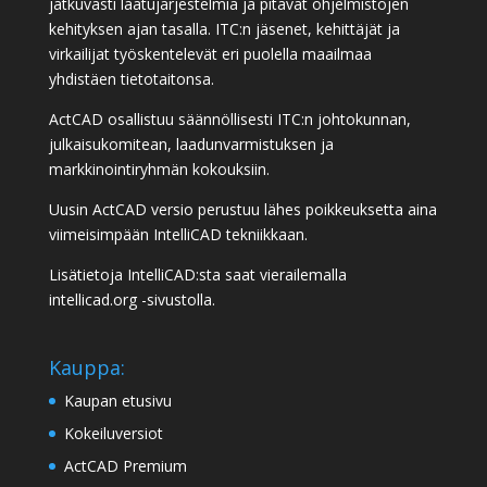
jatkuvasti laatujärjestelmiä ja pitävät ohjelmistojen
kehityksen ajan tasalla. ITC:n jäsenet, kehittäjät ja
virkailijat työskentelevät eri puolella maailmaa
yhdistäen tietotaitonsa.
ActCAD osallistuu säännöllisesti ITC:n johtokunnan,
julkaisukomitean, laadunvarmistuksen ja
markkinointiryhmän kokouksiin.
Uusin ActCAD versio perustuu lähes poikkeuksetta aina
viimeisimpään IntelliCAD tekniikkaan.
Lisätietoja IntelliCAD:sta saat vierailemalla
intellicad.org
-sivustolla.
Kauppa:
Kaupan etusivu
Kokeiluversiot
ActCAD Premium