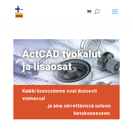
ActCAD työkalut
ja lisäosat
Kaikki lisenssimme ovat ikuisesti
voimassa!
..ja aina siirrettävissä uuteen
tietokoneeseen.