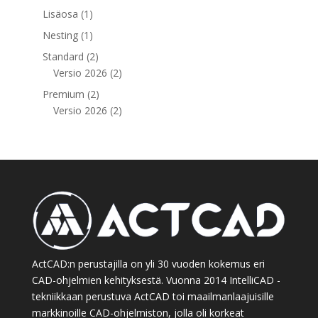
tuote
1
Lisäosa
1
tuote
1
Nesting
1
tuote
2
Standard
2
tuotetta
2
Versio 2026
2
tuotetta
2
Premium
2
tuotetta
2
Versio 2026
2
tuotetta
ActCAD:n perustajilla on yli 30 vuoden kokemus eri
CAD-ohjelmien kehityksestä. Vuonna 2014 IntelliCAD -
tekniikkaan perustuva ActCAD toi maailmanlaajuisille
markkinoille CAD-ohjelmiston, jolla oli korkeat