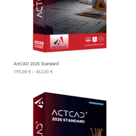
ActCAD 2026 Standard
Hintaluokka:
195,00
€
–
432,00
€
195,00 €
-
432,00 €