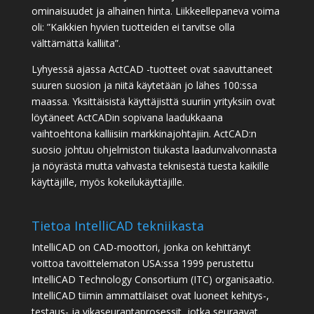
ominaisuudet ja alhainen hinta. Liikkeellepaneva voima
oli: ”Kaikkien hyvien tuotteiden ei tarvitse olla
välttämättä kalliita”.
Lyhyessä ajassa ActCAD -tuotteet ovat saavuttaneet
suuren suosion ja niitä käytetään jo lähes 100:ssa
maassa. Yksittäisistä käyttäjisttä suuriin yrityksiin ovat
löytäneet ActCADin sopivana laadukkaana
vaihtoehtona kalliisiin markkinajohtajiin. ActCAD:n
suosio johtuu ohjelmiston tiukasta laadunvalvonnasta
ja nöyrästä mutta vahvasta teknisestä tuesta kaikille
käyttäjille, myös kokeilukäyttäjille.
Tietoa IntelliCAD tekniikasta
IntelliCAD on CAD-moottori, jonka on kehittänyt
voittoa tavoittelematon USA:ssa 1999 perustettu
IntelliCAD Technology Consortium (ITC) organisaatio.
IntelliCAD tiimin ammattilaiset ovat luoneet kehitys-,
testaus- ja vikaseurantaprosessit, jotka seuraavat