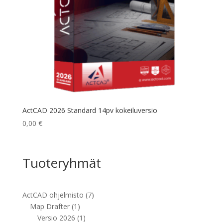
ActCAD 2026 Standard 14pv kokeiluversio
0,00
€
Tuoteryhmät
7
ActCAD ohjelmisto
7
1
tuotetta
Map Drafter
1
tuote
1
Versio 2026
1