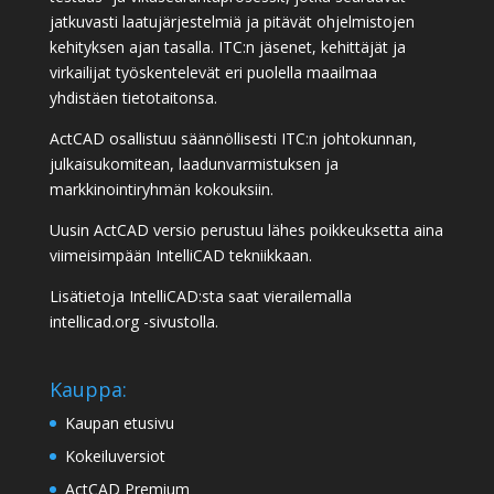
jatkuvasti laatujärjestelmiä ja pitävät ohjelmistojen
kehityksen ajan tasalla. ITC:n jäsenet, kehittäjät ja
virkailijat työskentelevät eri puolella maailmaa
yhdistäen tietotaitonsa.
ActCAD osallistuu säännöllisesti ITC:n johtokunnan,
julkaisukomitean, laadunvarmistuksen ja
markkinointiryhmän kokouksiin.
Uusin ActCAD versio perustuu lähes poikkeuksetta aina
viimeisimpään IntelliCAD tekniikkaan.
Lisätietoja IntelliCAD:sta saat vierailemalla
intellicad.org
-sivustolla.
Kauppa:
Kaupan etusivu
Kokeiluversiot
ActCAD Premium