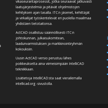
vikaseurantaprosessit, jotka seuraavat jatkuvasti
laatujärjestelmiä ja pitävät ohjelmistojen
kehityksen ajan tasalla. ITC:n jäsenet, kehittäjät
ja virkailijat työskentelevät eri puolella maailmaa
yhdistäen tietotaitonsa.
ActCAD osallistuu säännöllisesti ITC:n
johtokunnan, julkaisukomitean,
laadunvarmistuksen ja markkinointiryhmän
ä
kokouksiin.
Uusin ActCAD versio perustuu lähes
poikkeuksetta aina viimeisimpään IntelliCAD
tekniikkaan.
Lisätietoja IntelliCAD:sta saat vierailemalla
intellicad.org
-sivustolla.