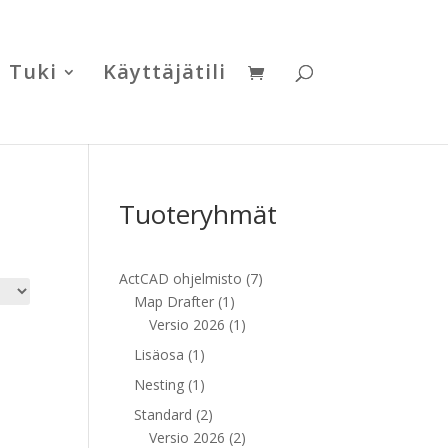
Tuki
Käyttäjätili
Tuoteryhmät
7
ActCAD ohjelmisto
7
1
tuotetta
Map Drafter
1
tuote
1
Versio 2026
1
tuote
1
Lisäosa
1
tuote
1
Nesting
1
tuote
2
Standard
2
tuotetta
2
Versio 2026
2