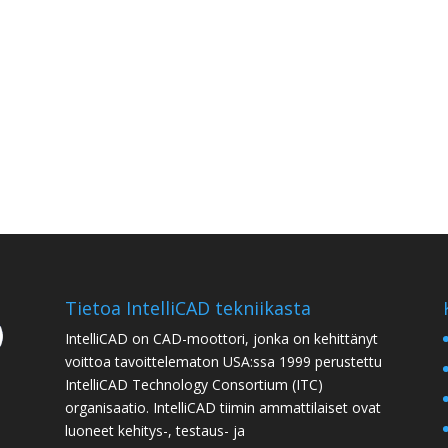
Tietoa IntelliCAD tekniikasta
IntelliCAD on CAD-moottori, jonka on kehittänyt
voittoa tavoittelematon USA:ssa 1999 perustettu
IntelliCAD Technology Consortium (ITC)
organisaatio. IntelliCAD tiimin ammattilaiset ovat
luoneet kehitys-, testaus- ja