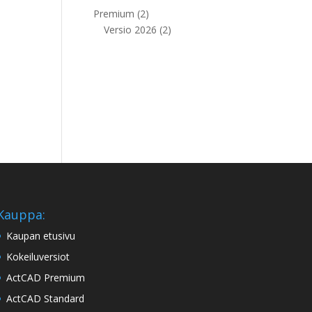
tuotetta
2
Premium
2
tuotetta
2
Versio 2026
2
tuotetta
Kauppa:
Kaupan etusivu
Kokeiluversiot
ActCAD Premium
ActCAD Standard