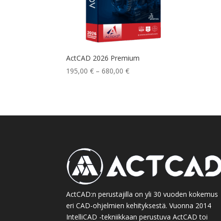
ActCAD 2026 Premium
Hintaluokka:
195,00
€
–
680,00
€
195,00 €
-
680,00 €
ActCAD:n perustajilla on yli 30 vuoden kokemus
eri CAD-ohjelmien kehityksestä. Vuonna 2014
IntelliCAD -tekniikkaan perustuva ActCAD toi