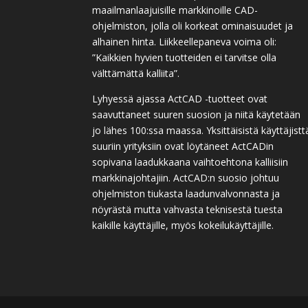
maailmanlaajuisille markkinoille CAD-
ohjelmiston, jolla oli korkeat ominaisuudet ja
alhainen hinta. Liikkeellepaneva voima oli:
”Kaikkien hyvien tuotteiden ei tarvitse olla
välttämättä kalliita”.
Lyhyessä ajassa ActCAD -tuotteet ovat
saavuttaneet suuren suosion ja niitä käytetään
jo lähes 100:ssa maassa. Yksittäisistä käyttäjistt
suuriin yrityksiin ovat löytäneet ActCADin
sopivana laadukkaana vaihtoehtona kalliisiin
markkinajohtajiin. ActCAD:n suosio johtuu
ohjelmiston tiukasta laadunvalvonnasta ja
nöyrästä mutta vahvasta teknisestä tuesta
kaikille käyttäjille, myös kokeilukäyttäjille.