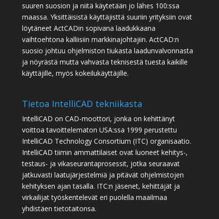
suuren suosion ja niitä käytetään jo lähes 100:ssa
maassa. Yksittäisistä käyttäjisttä suuriin yrityksiin ovat
löytäneet ActCADin sopivana laadukkaana
vaihtoehtona kalliisiin markkinajohtajiin. ActCAD:n
suosio johtuu ohjelmiston tiukasta laadunvalvonnasta
ja nöyrästä mutta vahvasta teknisestä tuesta kaikille
käyttäjille, myös kokeilukäyttäjille.
Tietoa IntelliCAD tekniikasta
IntelliCAD on CAD-moottori, jonka on kehittänyt
voittoa tavoittelematon USA:ssa 1999 perustettu
IntelliCAD Technology Consortium (ITC) organisaatio.
IntelliCAD tiimin ammattilaiset ovat luoneet kehitys-,
testaus- ja vikaseurantaprosessit, jotka seuraavat
jatkuvasti laatujärjestelmiä ja pitävät ohjelmistojen
kehityksen ajan tasalla. ITC:n jäsenet, kehittäjät ja
virkailijat työskentelevät eri puolella maailmaa
yhdistäen tietotaitonsa.