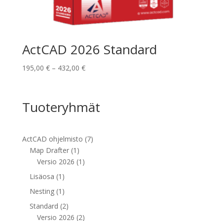
ActCAD 2026 Standard
Hintaluokka:
195,00
€
–
432,00
€
195,00 €
-
432,00 €
Tuoteryhmät
7
ActCAD ohjelmisto
7
1
tuotetta
Map Drafter
1
tuote
1
Versio 2026
1
tuote
1
Lisäosa
1
tuote
1
Nesting
1
tuote
2
Standard
2
tuotetta
2
Versio 2026
2