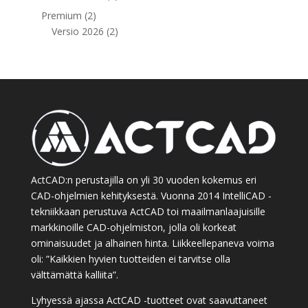
tuotetta
2
Premium
2
tuotetta
2
Versio 2026
2
tuotetta
ActCAD:n perustajilla on yli 30 vuoden kokemus eri
CAD-ohjelmien kehityksestä. Vuonna 2014 IntelliCAD -
tekniikkaan perustuva ActCAD toi maailmanlaajuisille
markkinoille CAD-ohjelmiston, jolla oli korkeat
ominaisuudet ja alhainen hinta. Liikkeellepaneva voima
oli: ”Kaikkien hyvien tuotteiden ei tarvitse olla
välttämättä kalliita”.
Lyhyessä ajassa ActCAD -tuotteet ovat saavuttaneet