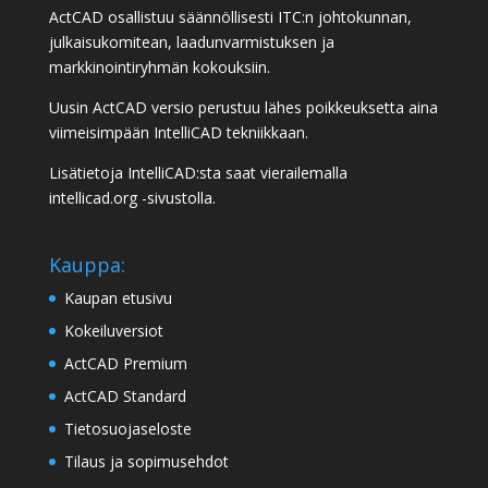
ActCAD osallistuu säännöllisesti ITC:n johtokunnan,
julkaisukomitean, laadunvarmistuksen ja
markkinointiryhmän kokouksiin.
Uusin ActCAD versio perustuu lähes poikkeuksetta aina
viimeisimpään IntelliCAD tekniikkaan.
Lisätietoja IntelliCAD:sta saat vierailemalla
intellicad.org
-sivustolla.
Kauppa:
Kaupan etusivu
Kokeiluversiot
ActCAD Premium
ActCAD Standard
Tietosuojaseloste
Tilaus ja sopimusehdot