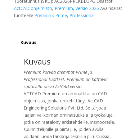
Tuotetunnus (SKU):
AC2026PREKBLUPG
Osastot:
ActCAD ohjelmisto
,
Premium
,
Versio 2026
Avainsanat
tuotteelle
Premium
,
Prime
,
Professional
Kuvaus
Kuvaus
Premium korvaa aiemmat Prime ja
Professional tuotteet. Premium on kattavin
saatavilla oleva ActCAD versio.
ACTCAD Premium on ammattitason CAD-
ohjelmisto, jonka on kehittänyt ActCAD
Engineering Solutions Pvt. Ltd. Se tarjoaa
laajan valikoiman ominaisuuksia ja työkaluja,
jotka on räätälöity arkkitehdeille, insinööreille,
suunnittelijoille ja piirtäjille, joiden avulla
voidaan luoda tarkkoja teknisiä piirustuksia,