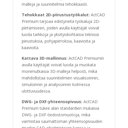
malleja ja suunnitelmia tehokkaasti.
Tehokkaat 2D-piirustustyökalut:
ActCAD
Premium tarjoaa edistyneitä työkaluja 2D-
piirtämiseen, joiden avulla käyttäjät voivat
luoda tarkkoja ja yksityiskohtaisia ​​teknisiä
piirustuksia, pohjapiirroksia, kaavioita ja
kaavioita.
Kattava 3D-mallinnus:
ActCAD Premiumin
avulla käyttäjät voivat luoda ja muokata
monimutkaisia ​​3D-malleja helposti, mikä
mahdollistaa suunnitelmien visualisoinnin,
simuloinnin ja analysoinnin kolmessa
ulottuvuudessa.
DWG- ja DXF-yhteensopivuus:
ActCAD
Premium tukee alan standardien mukaisia ​​
DWG- ja DXF-tiedostomuotoja, mikä
varmistaa saumattoman yhteensopivuuden
muiden CAD-ohjelmistojen kanssa ja