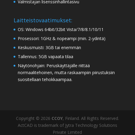
Valmistajan lisenssinhallintasivu
Laitteistovaatimukset:
OS: Windows 64bit/32bit Vista/7/8/8.1/10/11
Prosessori: 1GHz & nopeampi (min. 2-ydintä)
Keskusmuisti: 3GB tai enemmän
Tallennus: 5GB vapaata tilaa
Näytönohjain: Peruskäyttäjälle riittää
normaalitehoinen, mutta raskaampiin piirustuksiin
suositellaan tehokkaampaa.
Copyright © 2026
CCOY
, Finland. All Rights Reserved.
ActCAD is trademark of Jytra Technology Solutions
Private Limited