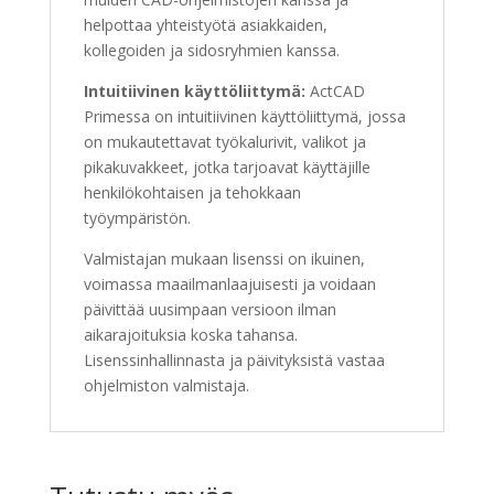
helpottaa yhteistyötä asiakkaiden,
kollegoiden ja sidosryhmien kanssa.
Intuitiivinen käyttöliittymä:
ActCAD
Primessa on intuitiivinen käyttöliittymä, jossa
on mukautettavat työkalurivit, valikot ja
pikakuvakkeet, jotka tarjoavat käyttäjille
henkilökohtaisen ja tehokkaan
työympäristön.
Valmistajan mukaan lisenssi on ikuinen,
voimassa maailmanlaajuisesti ja voidaan
päivittää uusimpaan versioon ilman
aikarajoituksia koska tahansa.
Lisenssinhallinnasta ja päivityksistä vastaa
ohjelmiston valmistaja.