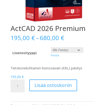
ActCAD 2026 Premium
Hintaluokka:
195,00
€
–
680,00
€
195,00 €
-
680,00 €
Lisenssityyppi
Poista
Tietokonekohtainen lisenssiavain (KBL) päivitys
195,00
€
ActCAD
Lisää ostoskoriin
2026
Premium
määrä