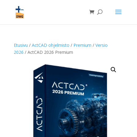
Etusivu
/
ActCAD ohjelmisto
/
Premium
/
Versio
2026
/ ActCAD 2026 Premium